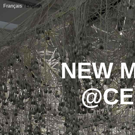
Français
/
English
NEW M
@CE