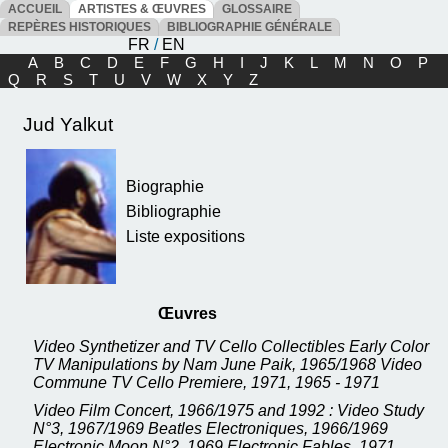
ACCUEIL
ARTISTES & ŒUVRES
GLOSSAIRE
REPÈRES HISTORIQUES
BIBLIOGRAPHIE GÉNÉRALE
FR
/
EN
A
B
C
D
E
F
G
H
I
J
K
L
M
N
O
P
Q
R
S
T
U
V
W
X
Y
Z