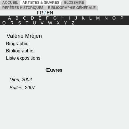
ACCUEIL
ARTISTES & ŒUVRES
GLOSSAIRE
REPÈRES HISTORIQUES
BIBLIOGRAPHIE GÉNÉRALE
FR
/
EN
A
B
C
D
E
F
G
H
I
J
K
L
M
N
O
P
Q
R
S
T
U
V
W
X
Y
Z