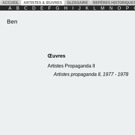
ACCUEIL
ARTISTES & ŒUVRES
GLOSSAIRE
REPÈRES HISTORIQU
A
B
C
D
E
F
G
H
I
J
K
L
M
N
O
P