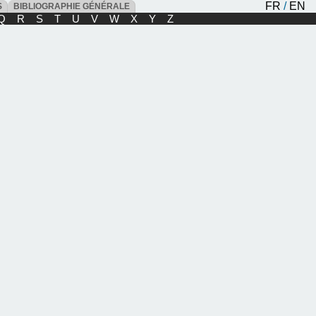
FR
/
EN
ES
BIBLIOGRAPHIE GÉNÉRALE
Q
R
S
T
U
V
W
X
Y
Z