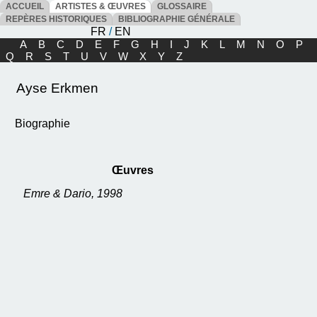
ACCUEIL
ARTISTES & ŒUVRES
GLOSSAIRE
REPÈRES HISTORIQUES
BIBLIOGRAPHIE GÉNÉRALE
FR
/
EN
A
B
C
D
E
F
G
H
I
J
K
L
M
N
O
P
Q
R
S
T
U
V
W
X
Y
Z