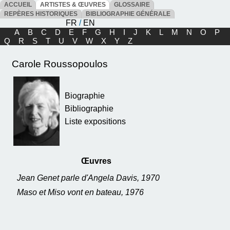
ACCUEIL
ARTISTES & ŒUVRES
GLOSSAIRE
REPÈRES HISTORIQUES
BIBLIOGRAPHIE GÉNÉRALE
FR
/
EN
A
B
C
D
E
F
G
H
I
J
K
L
M
N
O
P
Q
R
S
T
U
V
W
X
Y
Z