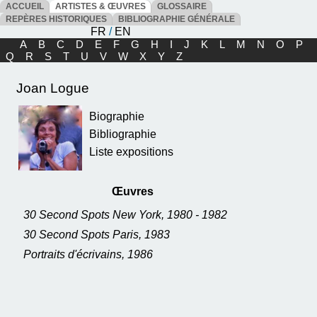
ACCUEIL
ARTISTES & ŒUVRES
GLOSSAIRE
REPÈRES HISTORIQUES
BIBLIOGRAPHIE GÉNÉRALE
FR
/
EN
A
B
C
D
E
F
G
H
I
J
K
L
M
N
O
P
Q
R
S
T
U
V
W
X
Y
Z