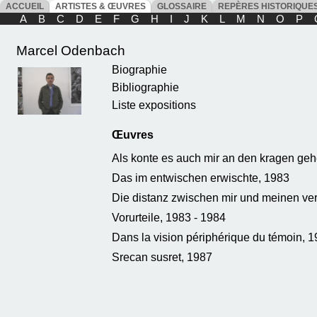
ACCUEIL
ARTISTES & ŒUVRES
GLOSSAIRE
REPÈRES HISTORIQU
A
B
C
D
E
F
G
H
I
J
K
L
M
N
O
P