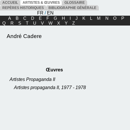
ACCUEIL
ARTISTES & ŒUVRES
GLOSSAIRE
REPÈRES HISTORIQUES
BIBLIOGRAPHIE GÉNÉRALE
FR
/
EN
A
B
C
D
E
F
G
H
I
J
K
L
M
N
O
P
Q
R
S
T
U
V
W
X
Y
Z