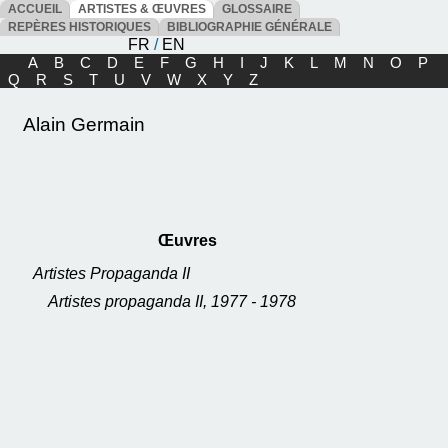
ACCUEIL
ARTISTES & ŒUVRES
GLOSSAIRE
REPÈRES HISTORIQUES
BIBLIOGRAPHIE GÉNÉRALE
FR
/
EN
A
B
C
D
E
F
G
H
I
J
K
L
M
N
O
P
Q
R
S
T
U
V
W
X
Y
Z