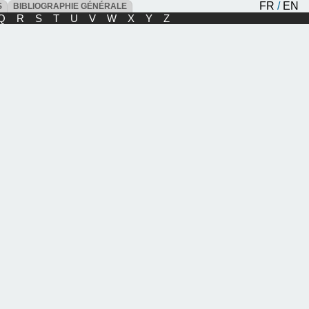
FR
/
EN
ES
BIBLIOGRAPHIE GÉNÉRALE
Q
R
S
T
U
V
W
X
Y
Z