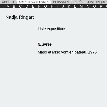
ACCUEIL
ARTISTES & ŒUVRES
GLOSSAIRE
REPÈRES HISTORIQU
A
B
C
D
E
F
G
H
I
J
K
L
M
N
O
P