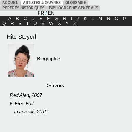
ACCUEIL
ARTISTES & ŒUVRES
GLOSSAIRE
REPÈRES HISTORIQUES
BIBLIOGRAPHIE GÉNÉRALE
FR
/
EN
A
B
C
D
E
F
G
H
I
J
K
L
M
N
O
P
Q
R
S
T
U
V
W
X
Y
Z