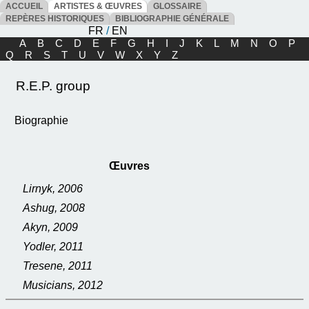
ACCUEIL
ARTISTES & ŒUVRES
GLOSSAIRE
REPÈRES HISTORIQUES
BIBLIOGRAPHIE GÉNÉRALE
FR
/
EN
A
B
C
D
E
F
G
H
I
J
K
L
M
N
O
P
Q
R
S
T
U
V
W
X
Y
Z