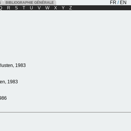
FR
/
EN
ES
BIBLIOGRAPHIE GÉNÉRALE
Q
R
S
T
U
V
W
X
Y
Z