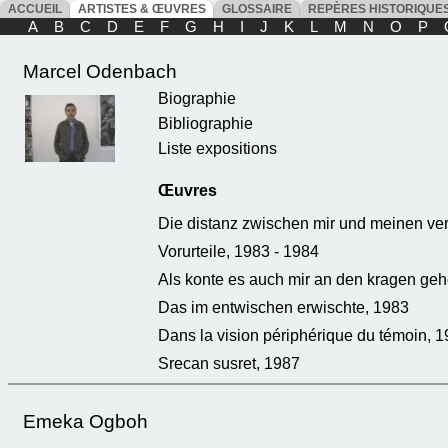
ACCUEIL
ARTISTES & ŒUVRES
GLOSSAIRE
REPÈRES HISTORIQU
A
B
C
D
E
F
G
H
I
J
K
L
M
N
O
P