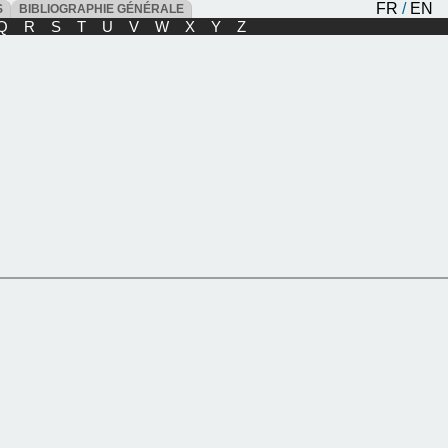
FR
/
EN
ES
BIBLIOGRAPHIE GÉNÉRALE
Q
R
S
T
U
V
W
X
Y
Z