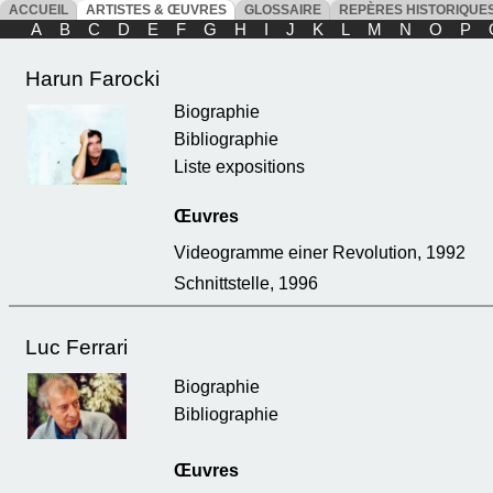
ACCUEIL
ARTISTES & ŒUVRES
GLOSSAIRE
REPÈRES HISTORIQU
A
B
C
D
E
F
G
H
I
J
K
L
M
N
O
P