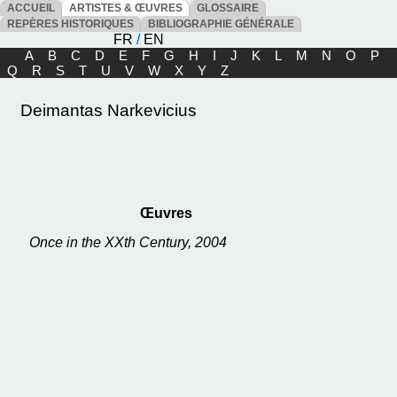
ACCUEIL
ARTISTES & ŒUVRES
GLOSSAIRE
REPÈRES HISTORIQUES
BIBLIOGRAPHIE GÉNÉRALE
FR
/
EN
A
B
C
D
E
F
G
H
I
J
K
L
M
N
O
P
Q
R
S
T
U
V
W
X
Y
Z