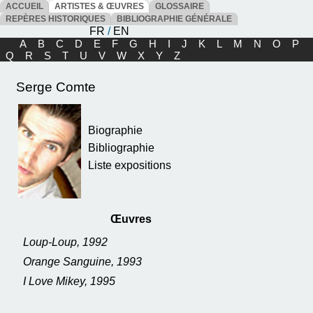
ACCUEIL
ARTISTES & ŒUVRES
GLOSSAIRE
REPÈRES HISTORIQUES
BIBLIOGRAPHIE GÉNÉRALE
FR
/
EN
A
B
C
D
E
F
G
H
I
J
K
L
M
N
O
P
Q
R
S
T
U
V
W
X
Y
Z