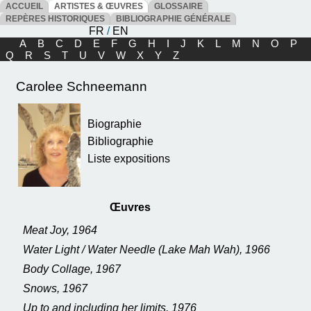
ACCUEIL
ARTISTES & ŒUVRES
GLOSSAIRE
REPÈRES HISTORIQUES
BIBLIOGRAPHIE GÉNÉRALE
FR
/
EN
A
B
C
D
E
F
G
H
I
J
K
L
M
N
O
P
Q
R
S
T
U
V
W
X
Y
Z