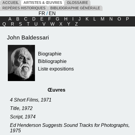
ACCUEIL
ARTISTES & ŒUVRES
GLOSSAIRE
REPÈRES HISTORIQUES
BIBLIOGRAPHIE GÉNÉRALE
FR
/
EN
A
B
C
D
E
F
G
H
I
J
K
L
M
N
O
P
Q
R
S
T
U
V
W
X
Y
Z