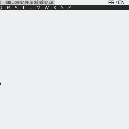
FR
/
EN
ES
BIBLIOGRAPHIE GÉNÉRALE
Q
R
S
T
U
V
W
X
Y
Z