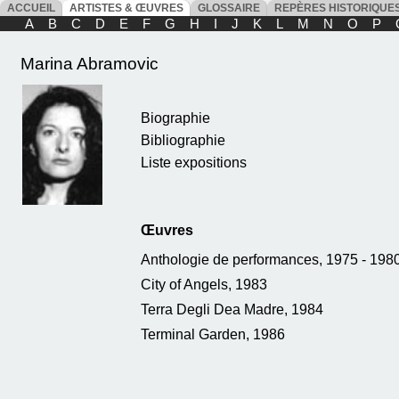
ACCUEIL
ARTISTES & ŒUVRES
GLOSSAIRE
REPÈRES HISTORIQU
A
B
C
D
E
F
G
H
I
J
K
L
M
N
O
P