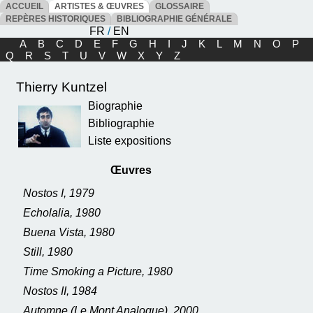
ACCUEIL
ARTISTES & ŒUVRES
GLOSSAIRE
REPÈRES HISTORIQUES
BIBLIOGRAPHIE GÉNÉRALE
FR
/
EN
A
B
C
D
E
F
G
H
I
J
K
L
M
N
O
P
Q
R
S
T
U
V
W
X
Y
Z