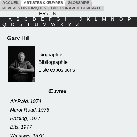
ACCUEIL
ARTISTES & ŒUVRES
GLOSSAIRE
REPÈRES HISTORIQUES
BIBLIOGRAPHIE GÉNÉRALE
FR
/
EN
A
B
C
D
E
F
G
H
I
J
K
L
M
N
O
P
Q
R
S
T
U
V
W
X
Y
Z