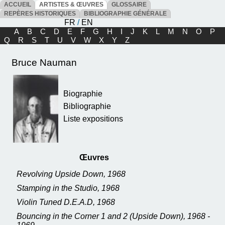
ACCUEIL
ARTISTES & ŒUVRES
GLOSSAIRE
REPÈRES HISTORIQUES
BIBLIOGRAPHIE GÉNÉRALE
FR
/
EN
A
B
C
D
E
F
G
H
I
J
K
L
M
N
O
P
Q
R
S
T
U
V
W
X
Y
Z