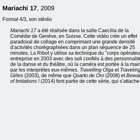
Mariachi 17
, 2009
Format 4/3, son stéréo
Mariachi 17
a été réalisée dans la salle Caecilia de la
Comédie de Genève, en Suisse. Cette vidéo crée un effet
paradoxal de collage en comprimant une grande densité
d'activités chorégraphiées dans un plan séquence de 25
minutes. La Ribot y utilise sa technique du "corps opérateu
entreprise en 2003 avec des soli confiés à des personnalit
de la danse et du théâtre, où la caméra est portée à la mai
par les interprètes eux-mêmes.
Travelling Olga
et
Travelin
Gilles
(2003), de même que
Quarto de Oro
(2008) et
Bewa
of Imitations !
(2014) font partie de cette série, qui s'attache
explorer l'
inframince
séparant le corps en mouvement et
l'espace environnant. Il s'agit aussi d'une réponse
expérimentale de la chorégraphe espagnole à l'approche 
la vidéo par le monde de la danse, poussant plus loin les
expériences menées par la génération de Merce
Cunningham et de Trisha Brown, où les danseurs et
danseuses portaient sur scène ou en studio des caméras
harnachées au corps. Dans la pratique du corps-opérateur
de La Ribot, la figure humaine s'esquive, elle cesse d'être
l'objet du spectacle. La danse a lieu
in absentia
dès lors q