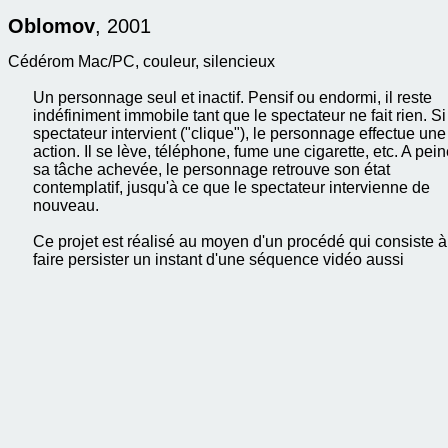
Oblomov
, 2001
Cédérom Mac/PC, couleur, silencieux
Un personnage seul et inactif. Pensif ou endormi, il reste
indéfiniment immobile tant que le spectateur ne fait rien. Si
spectateur intervient ("clique"), le personnage effectue une
action. Il se lève, téléphone, fume une cigarette, etc. A pei
sa tâche achevée, le personnage retrouve son état
contemplatif, jusqu'à ce que le spectateur intervienne de
nouveau.
Ce projet est réalisé au moyen d'un procédé qui consiste à
faire persister un instant d'une séquence vidéo aussi
longtemps que le spectateur n'intervient pas. Un feuillage
reste ainsi indéfiniment animé, une fontaine jaillissante, un
dormeur assoupi, etc. L'image ne se fige jamais. La vie
semble se poursuivre. L'intervention (le "clic") du spectate
est comparable à celle du joueur de jeu vidéo qui guide so
personnage. La différence - essentielle - tient à ce qu'il n'ag
pas sur une réalité reconstituée en deux ou trois dimension
mais sur une réalité saisie photographiquement. Il a ainsi l
sensation d'intervenir sur cette réalité, de réveiller le
dormeur, de bousculer l'inactif.