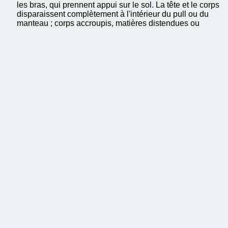
les bras, qui prennent appui sur le sol. La tête et le corps
disparaissent complètement à l'intérieur du pull ou du
manteau ; corps accroupis, matières distendues ou
superposées engendrent alors des configurations bizarres,
insolites, amorphes, et qui parfois ne sont pas sans évoqu
un torse. Il en résulte une sorte de tension entre l'intérieur e
l'extérieur, entre le noyau et l'enveloppe. Les 59 Stellunge
traitent de l'ambivalence entre visible et invisible, présenc
et absence, écoulement et suspension du temps, espace à
deux et à trois dimensions. Ces 59 sculptures vivantes et
éphémères sont l'expression d'une nouvelle conception de
sculpture, qui voit dans la transformation et dans l'éphémè
de nouvelles qualités plastiques. Même si elles montrent u
processus qui est de l'ordre de la performance, elles ne
sauraient être qualifiées de vidéos-performances dans
l'acception traditionnelle du terme, dans la mesure où il s'a
de réaliser, à partir du matériau humain et du vêtement, et
ceci pour un temps très bref, une sculpture.