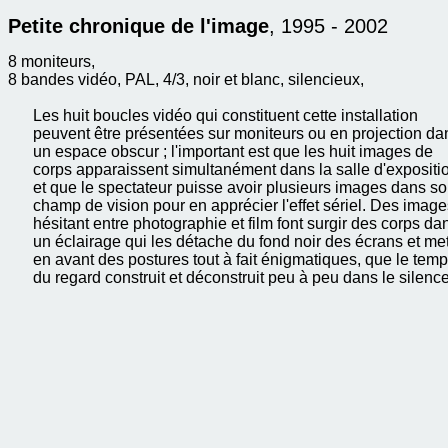
Petite chronique de l'image
, 1995 - 2002
8 moniteurs,
8 bandes vidéo, PAL, 4/3, noir et blanc, silencieux,
Les huit boucles vidéo qui constituent cette installation
peuvent être présentées sur moniteurs ou en projection da
un espace obscur ; l'important est que les huit images de
corps apparaissent simultanément dans la salle d'expositi
et que le spectateur puisse avoir plusieurs images dans s
champ de vision pour en apprécier l'effet sériel. Des image
hésitant entre photographie et film font surgir des corps da
un éclairage qui les détache du fond noir des écrans et me
en avant des postures tout à fait énigmatiques, que le tem
du regard construit et déconstruit peu à peu dans le silence
Chacune des boucles représente un seul corps nu, animé 
mouvements ténus, sans intention, de micro-mouvements
répétés avec de légères variations, qui évoquent des
spasmes, des tremblements ou des frémissements ; ils
semblent révéler à la surface des tensions et des agitation
intérieures comme venues des organes. Les postures elles
mêmes renvoient davantage au corps comme organe que
comme organisme articulé en formes lisibles et identifiable
comme elles le sont dans la tradition du nu. Elles créent le