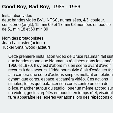
Good Boy, Bad Boy,
, 1985 - 1986
Installation vidéo
deux bandes vidéo BVU NTSC, numérisées, 4/3, couleur,
son stéréo (angl.), 15 min 09 et 17 min 03 montées en boucle
de 51 min 18 et 60 min 39
Nom des protagonistes :
Joan Lancaster (actrice)
Tucker Smallwood (acteur)
Cette première installation vidéo de Bruce Nauman fait sui
aux bandes mono que Nauman a réalisées dans les anné
1960 et 1970. Il s'y est d'abord mis en scène avant d'avoir
recours à des acteurs. L'idée poursuivie était d'exécuter fa
à la caméra une série d'actions simples mettant en relation
dynamique corps, espace, et caméra vidéo. Ces actions
simples, telles que balancer son corps contre un coin de
pièce, marcher autour du studio, jouer un même accord sur
un violon, gestes répétés en boucle en temps réel, visaient
faire apparaître les légères variations lors des répétitions 
l'action et la complexification dans la durée. Nauman
s'intéressait alors aux idées de John Cage sur la musique 
à celles de Merce Cunningham sur le mouvement corporel