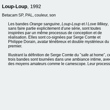
Loup-Loup
, 1992
Betacam SP, PAL, couleur, son
Les bandes
Orange sanguine
,
Loup-Loup
et
I Love Mikey
,
sans faire partie explicitement d'une série, sont toutes
inspirées par un même processus de conception et de
réalisation. Elles sont co-signées par Serge Comte et
Philippe Dorain, avatar ténébreux et double mystérieux du
premier.
Illustrant la définition de Serge Comte du "safe at home", c
trois bandes sont tournées dans une ambiance intime, ave
des moyens amateurs comme le camescope. Leur proces
de réalisation est identique : un plan quasi fixe, une mise 
scène simple et de courte durée et un flou entourant le
personnage principal travesti.
Serge Comte explique clairement son intention à Bernard
Joisten, lors d'un entretien pour
Purple Prose
en 1995 : "
[Elles] sont en général des portraits avec des mouvements
infimes du visage. Je me suis rendu compte que
[avec]
Orange sanguine
je pouvais concevoir un spectateu
qui ne ferait pas l'effort d'écouter, mais qui se contenterait 