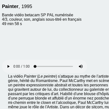
Painter
, 1995
Bande vidéo betacam SP PAL numérisée
4/3, couleur, son, anglais sous-titré en français
49 min 58 s
La vidéo
Painter
(
Le peintre
) s'attaque au mythe de l'artiste
génie, hérité du Romantisme. Paul McCarthy met en scèn
un peintre expressionniste abstrait et toutes les personnes
qui gravitent autour de lui, du collectionneur au galeriste e
passant par les critiques d'art. Habillé d'une blouse d'hôpita
d'une perruque blonde et affublé d'un énorme nez postiche
mi-chemin entre le clown et l'alcoolique, Paul McCarthy lui
même joue le rôle de l'Artiste. Dans un décor de sitcom, m