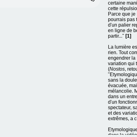
certaine mani
cette répulsio
Parce que je 
pourrais pas 
d'un palier re
en ligne de b
partir..."
[1]
La lumière es
rien. Tout co
engendrer la
variation qui
(
Nostos
, reto
"Etymologique
sans la doule
évacuée, mais
mélancolie. M
dans un entre
d'un fonctio
spectateur, s
et des variat
extrêmes, a c
Etymologique
dans la vidéo