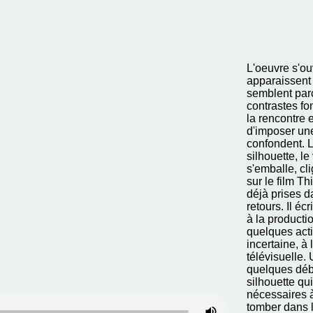
L'oeuvre s'ou
apparaissent p
semblent parc
contrastes fo
la rencontre 
d'imposer une
confondent. L
silhouette, le
s'emballe, c
sur le film Th
déjà prises da
retours. Il éc
à la product
quelques act
incertaine, à
télévisuelle.
quelques débu
silhouette qu
nécessaires à
tomber dans l