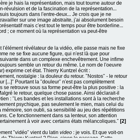
ère je hais la représentation, mais tout tourne autour de
n-révulsion et de la fascination de la représentation...
suis toujours dans l'entre-deux... Je crois que je ne
travailler sur une image abstraite, j'ai absolument besoin
présentatif mais c'est tout le temps pour être borderline...
ord ; ce moment où la représentation va peut-être
t l'élément révélateur de la vidéo, elle passe mais ne fixe
mme ne se fixe aucune figure, qui n'est là que pour
 suivante dans un complexe enchevêtrement. Une infime
 toujours semble un retour du même. Le nom de l'oeuvre
ur) exprime cet état. Thierry Kuntzel écrit :
ment, nostalgie : la douleur du retour. "Nostos" - le retour
ur [...]" Pourtant la "douleur" n'est pas complètement
 se retrouve sous sa forme peut-être la plus positive : la
algré le retour, quelque chose passe. Ainsi déclarait-il
tien : "Les bandes et les installations sont à la recherche
nnement psychique, pas seulement le mien, mais celui du
a mémoire, son oubli, sa sensibilité au jeu des répétitions
ions. Ce fonctionnement dans sa lenteur, son attention
ertainement à voir avec certains états mélancoliques."
[2]
ment "vidéo" vient du latin
video
: je vois. Et que voit-on
 de Thierry Kuntzel ? Rien, sinon le passage. Cette